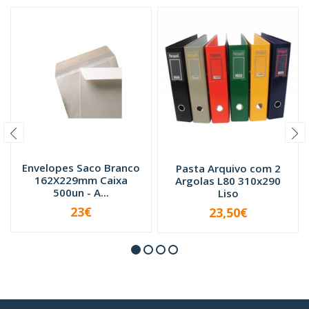
Envelopes Saco Branco
Pasta Arquivo com 2
162X229mm Caixa
Argolas L80 310x290
500un - A...
Liso
23€
23,50€
VER OPÇÕES
-
+