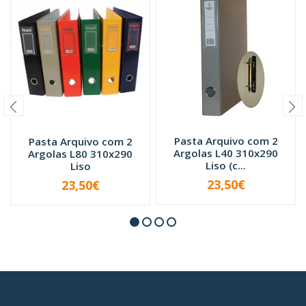
Pasta Arquivo com 2
Pasta Arquivo com 2
Argolas L40 310x290
Argolas L80 310x290
Liso (c...
Liso
23,50€
23,50€
VER OPÇÕES
-
+