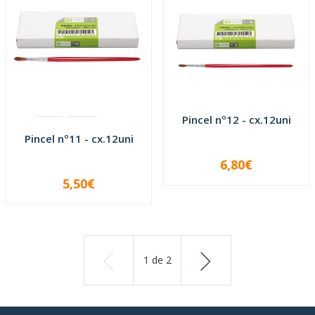
Pincel nº12 - cx.12uni
Pincel nº11 - cx.12uni
6,80€
-
+
5,50€
-
+
1
de
2