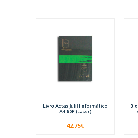
Livro Actas Jufil Iinformático
Blo
A4 60F (Laser)
42,75€
-
+
-