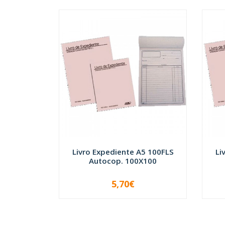
Livro Expediente A5 100FLS
Li
Autocop. 100X100
5,70€
-
+
-