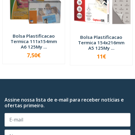
Bolsa Plastificacao
Bolsa Plastificacao
Termica 111x154mm
Termica 154x216mm
A6 125My ...
A5 125My ...
7,50€
11€
-
+
-
+
Assine nossa lista de e-mail para receber notícias e
ofertas primeiro.