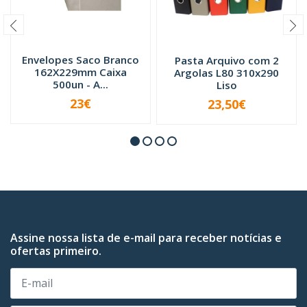
Envelopes Saco Branco
Pasta Arquivo com 2
162X229mm Caixa
Argolas L80 310x290
500un - A...
Liso
23€
23,50€
VER OPÇÕES
-
+
Assine nossa lista de e-mail para receber notícias e
ofertas primeiro.