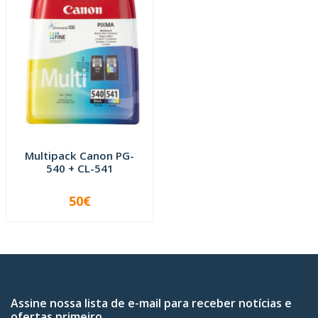
Multipack Canon PG-
540 + CL-541
50€
-
+
Assine nossa lista de e-mail para receber notícias e
ofertas primeiro.