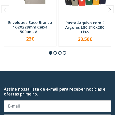
Envelopes Saco Branco
Pasta Arquivo com 2
162X229mm Caixa
Argolas L80 310x290
500un - A...
Liso
23€
23,50€
VER OPÇÕES
-
+
Assine nossa lista de e-mail para receber notícias e
ofertas primeiro.