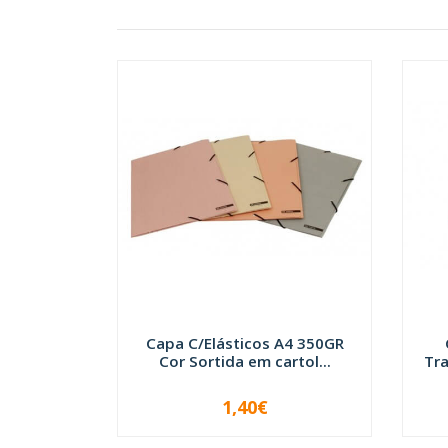
Capa C/Elásticos A4 350GR
Cor Sortida em cartol...
Tra
1,40€
-
+
-