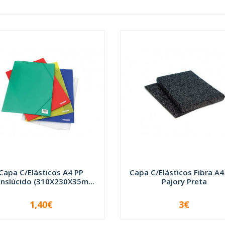
Capa C/Elásticos A4 PP
Capa C/Elásticos Fibra A4
nslúcido (310X230X35m...
Pajory Preta
1,40€
3€
+
-
+