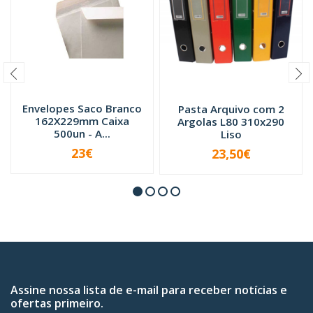
Envelopes Saco Branco
Pasta Arquivo com 2
162X229mm Caixa
Argolas L80 310x290
500un - A...
Liso
23€
23,50€
VER OPÇÕES
-
+
Assine nossa lista de e-mail para receber notícias e
ofertas primeiro.