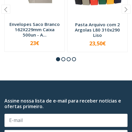
Envelopes Saco Branco
Pasta Arquivo com 2
162X229mm Caixa
Argolas L80 310x290
500un - A...
Liso
23€
23,50€
VER OPÇÕES
-
+
Assine nossa lista de e-mail para receber notícias e
ofertas primeiro.