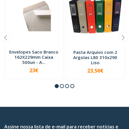
Envelopes Saco Branco
Pasta Arquivo com 2
162X229mm Caixa
Argolas L80 310x290
500un - A...
Liso
23€
23,50€
VER OPÇÕES
-
+
Assine nossa lista de e-mail para receber notícias e