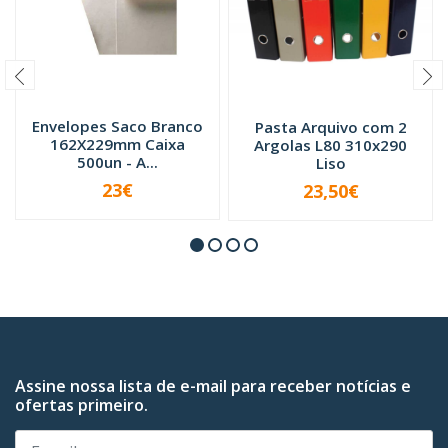
Envelopes Saco Branco
Pasta Arquivo com 2
162X229mm Caixa
Argolas L80 310x290
500un - A...
Liso
23€
23,50€
VER OPÇÕES
-
+
Assine nossa lista de e-mail para receber notícias e
ofertas primeiro.