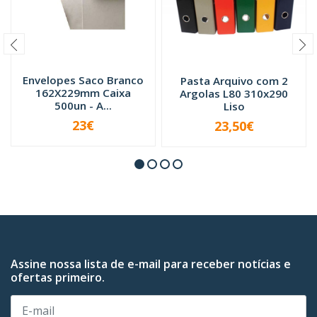
Envelopes Saco Branco
Pasta Arquivo com 2
162X229mm Caixa
Argolas L80 310x290
500un - A...
Liso
23€
23,50€
VER OPÇÕES
-
+
Assine nossa lista de e-mail para receber notícias e
ofertas primeiro.