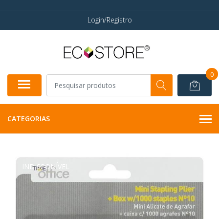
Login/Registro
0
CATEGORIAS
INDISPONÍVEL