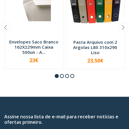
Envelopes Saco Branco
Pasta Arquivo com 2
162X229mm Caixa
Argolas L80 310x290
500un - A...
Liso
23€
23,50€
VER OPÇÕES
-
+
Assine nossa lista de e-mail para receber notícias e
ofertas primeiro.