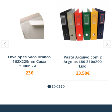
Envelopes Saco Branco
Pasta Arquivo com 2
162X229mm Caixa
Argolas L80 310x290
500un - A...
Liso
23€
23,50€
VER OPÇÕES
-
+