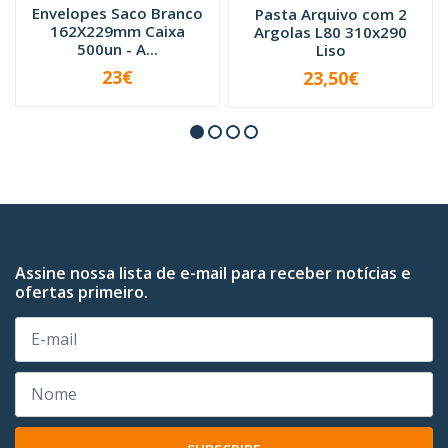
Envelopes Saco Branco
Pasta Arquivo com 2
162X229mm Caixa
Argolas L80 310x290
500un - A...
Liso
23€
23,50€
VER OPÇÕES
-
+
Assine nossa lista de e-mail para receber notícias e
ofertas primeiro.