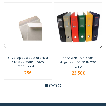
Envelopes Saco Branco
Pasta Arquivo com 2
162X229mm Caixa
Argolas L80 310x290
500un - A...
Liso
23€
23,50€
VER OPÇÕES
-
+