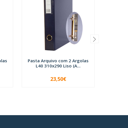
olas
Pasta Arquivo com 2 Argolas
Pasta Ar
L40 310x290 Liso (A...
L40 3
23,50€
-
+
-