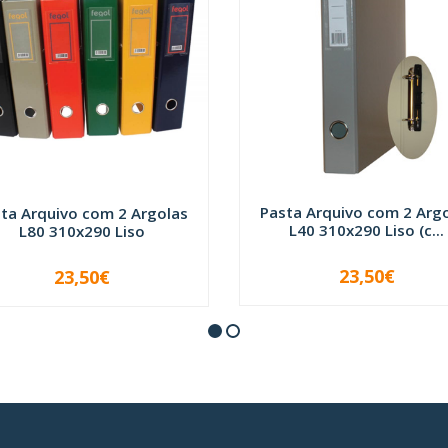
Pasta Arquivo com 2 Arg
ta Arquivo com 2 Argolas
L40 310x290 Liso (c...
L80 310x290 Liso
23,50€
23,50€
VER OPÇÕES
-
+