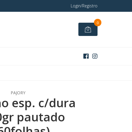
Login/Registro
0
PAJORY
o esp. c/dura
0gr pautado
60folhas)