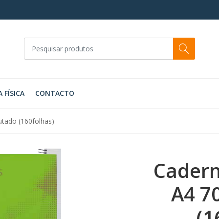
A FÍSICA
CONTACTO
utado (160folhas)
Cadern
A4 7
(1