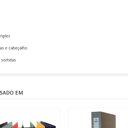
imples
das e cabeçalho
 sortidas
SSADO EM