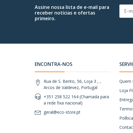
Assine nossa lista de e-mail para
receber notícias e ofertas
primeiro.
ENCONTRA-NOS
SERVI
Rua de S. Bento, 56, Loja 3 , ,
Quem 
Arcos de Valdevez, Portugal
Loja Fí
+351 258 522 164 (Chamada para
Entreg
a rede fixa nacional)
Termos
geral@eco-store.pt
Políti
Contac