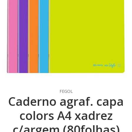
FEGOL
Caderno agraf. capa
colors A4 xadrez
c/argem (80folhas)