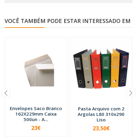
VOCÊ TAMBÉM PODE ESTAR INTERESSADO EM
Envelopes Saco Branco
Pasta Arquivo com 2
162X229mm Caixa
Argolas L80 310x290
500un - A...
Liso
23€
23,50€
VER OPÇÕES
-
+