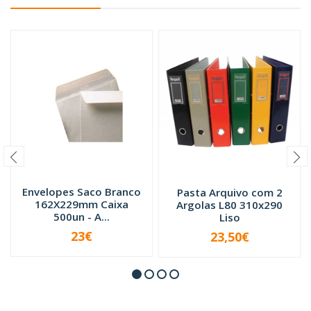
Envelopes Saco Branco
Pasta Arquivo com 2
162X229mm Caixa
Argolas L80 310x290
500un - A...
Liso
23€
23,50€
VER OPÇÕES
-
+