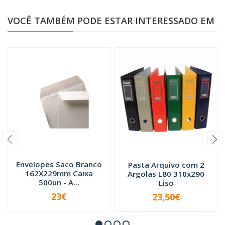
VOCÊ TAMBÉM PODE ESTAR INTERESSADO EM
Envelopes Saco Branco
Pasta Arquivo com 2
162X229mm Caixa
Argolas L80 310x290
500un - A...
Liso
23€
23,50€
VER OPÇÕES
-
+