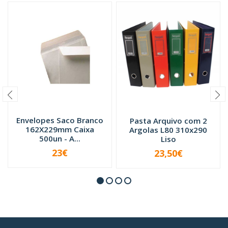
Envelopes Saco Branco
Pasta Arquivo com 2
162X229mm Caixa
Argolas L80 310x290
500un - A...
Liso
23€
23,50€
VER OPÇÕES
-
+