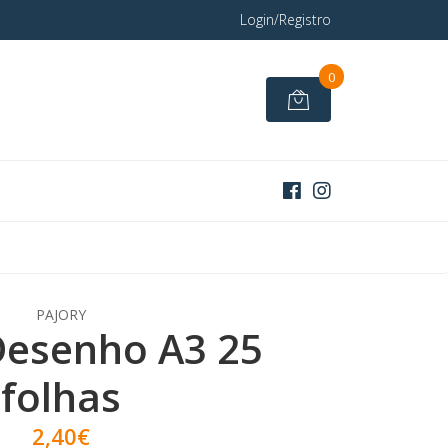
Login/Registro
0
PAJORY
Desenho A3 25
folhas
2,40€