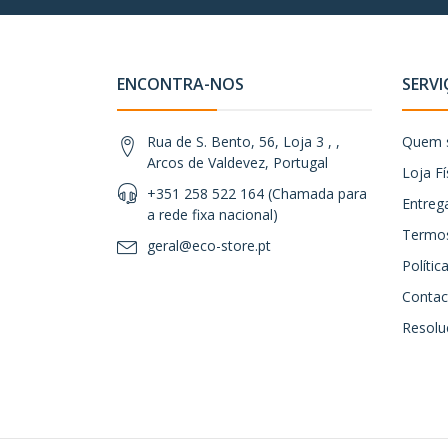
ENCONTRA-NOS
SERVI
Rua de S. Bento, 56, Loja 3 , ,
Quem 
Arcos de Valdevez, Portugal
Loja Fí
+351 258 522 164 (Chamada para
Entreg
a rede fixa nacional)
Termos
geral@eco-store.pt
Políti
Contac
Resoluç