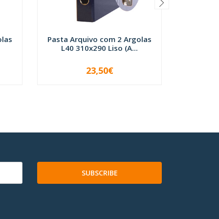
olas
Pasta Arquivo com 2 Argolas
Pasta Ar
L40 310x290 Liso (A...
L40 3
23,50€
-
+
-
SUBSCRIBE