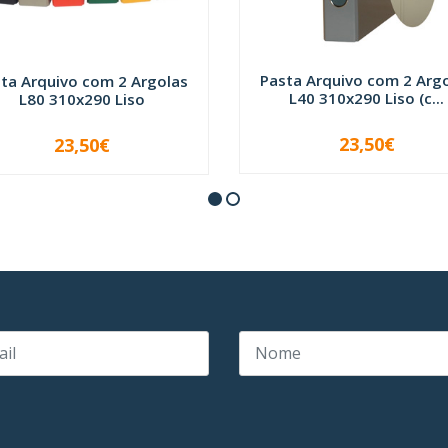
Pasta Arquivo com 2 Arg
ta Arquivo com 2 Argolas
L40 310x290 Liso (c...
L80 310x290 Liso
23,50€
23,50€
VER OPÇÕES
-
+