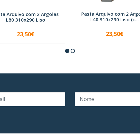
Pasta Arquivo com 2 Arg
ta Arquivo com 2 Argolas
L40 310x290 Liso (c...
L80 310x290 Liso
23,50€
23,50€
VER OPÇÕES
-
+