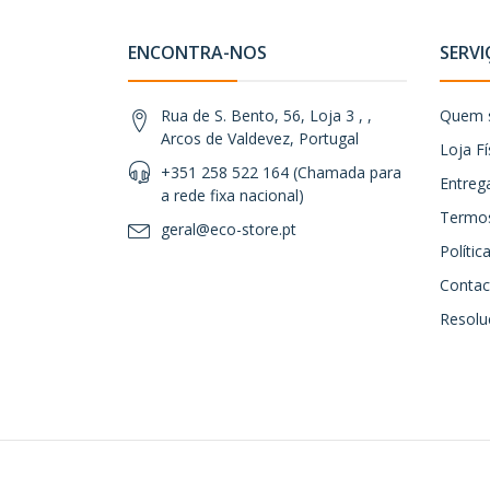
ENCONTRA-NOS
SERVI
Rua de S. Bento, 56, Loja 3 , ,
Quem 
Arcos de Valdevez, Portugal
Loja Fí
+351 258 522 164 (Chamada para
Entreg
a rede fixa nacional)
Termos
geral@eco-store.pt
Políti
Contac
Resoluç