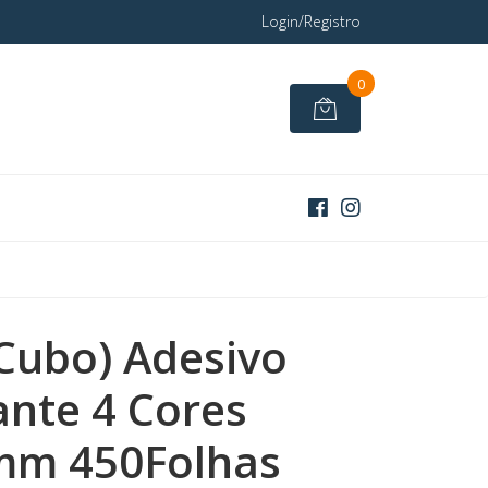
Login/Registro
0
(Cubo) Adesivo
ante 4 Cores
mm 450Folhas