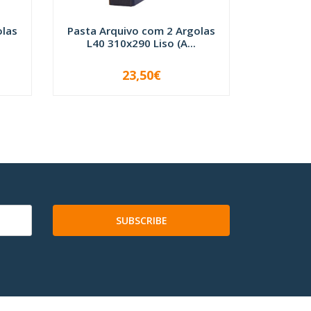
olas
Pasta Arquivo com 2 Argolas
Pasta Ar
L40 310x290 Liso (A...
L40 3
23,50€
-
+
-
SUBSCRIBE