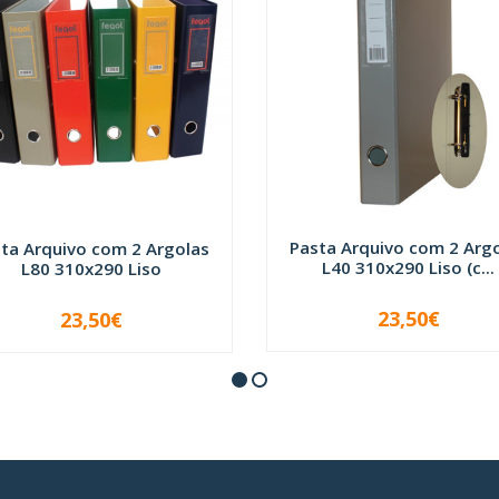
Pasta Arquivo com 2 Arg
ta Arquivo com 2 Argolas
L40 310x290 Liso (c...
L80 310x290 Liso
23,50€
23,50€
VER OPÇÕES
-
+