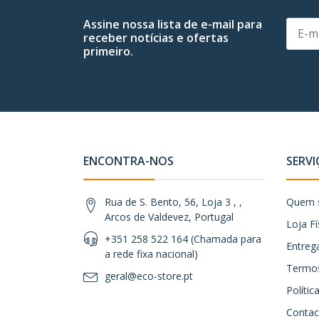
Assine nossa lista de e-mail para
receber notícias e ofertas
primeiro.
ENCONTRA-NOS
SERVI
Rua de S. Bento, 56, Loja 3 , ,
Quem 
Arcos de Valdevez, Portugal
Loja Fí
+351 258 522 164 (Chamada para
Entreg
a rede fixa nacional)
Termos
geral@eco-store.pt
Políti
Contac