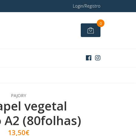
Login/Registro
0
PAJORY
apel vegetal
 A2 (80folhas)
13,50€