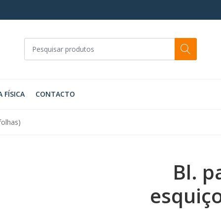
A FÍSICA
CONTACTO
folhas)
Bl. p
esquiço