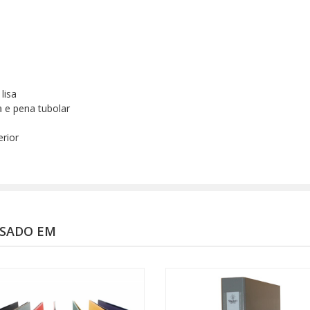
lisa
a e pena tubolar
rior
SSADO EM