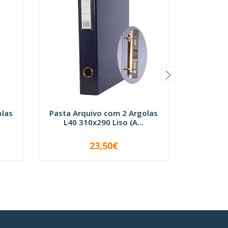
olas
Pasta Arquivo com 2 Argolas
Pasta Ar
L40 310x290 Liso (A...
L40 3
23,50€
-
+
-