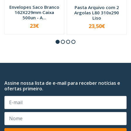
Envelopes Saco Branco
Pasta Arquivo com 2
162X229mm Caixa
Argolas L80 310x290
500un - A...
Liso
23€
23,50€
VER OPÇÕES
-
+
Assine nossa lista de e-mail para receber notícias e
ofertas primeiro.