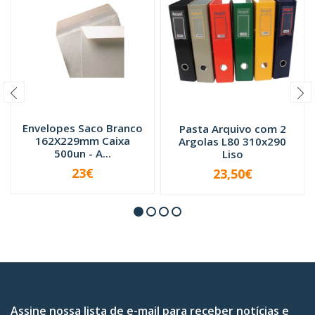
Envelopes Saco Branco
Pasta Arquivo com 2
162X229mm Caixa
Argolas L80 310x290
500un - A...
Liso
23€
23,50€
VER OPÇÕES
-
+
Assine nossa lista de e-mail para receber notícias e