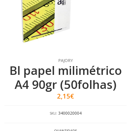
PAJORY
Bl papel milimétrico
A4 90gr (50folhas)
2,15€
3400020004
SKU:
QUANTIDADE