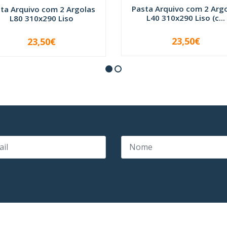
Pasta Arquivo com 2 Arg
ta Arquivo com 2 Argolas
L40 310x290 Liso (c...
L80 310x290 Liso
23,50€
23,50€
VER OPÇÕES
-
+