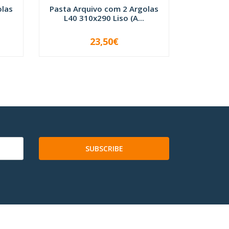
olas
Pasta Arquivo com 2 Argolas
Pasta Ar
L40 310x290 Liso (A...
L40 3
23,50€
-
+
-
SUBSCRIBE