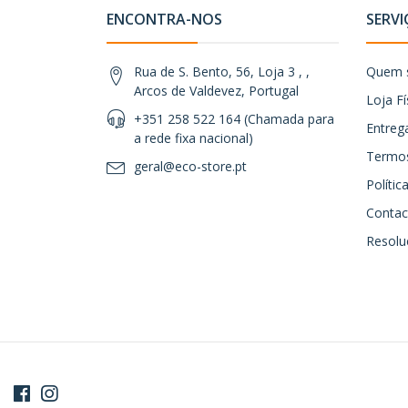
ENCONTRA-NOS
SERVI
Rua de S. Bento, 56, Loja 3 , ,
Quem 
Arcos de Valdevez, Portugal
Loja Fí
+351 258 522 164 (Chamada para
Entreg
a rede fixa nacional)
Termos
geral@eco-store.pt
Políti
Contac
Resoluç