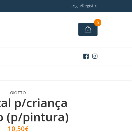
Login/Registro
0
GIOTTO
al p/criança
o (p/pintura)
10,50€