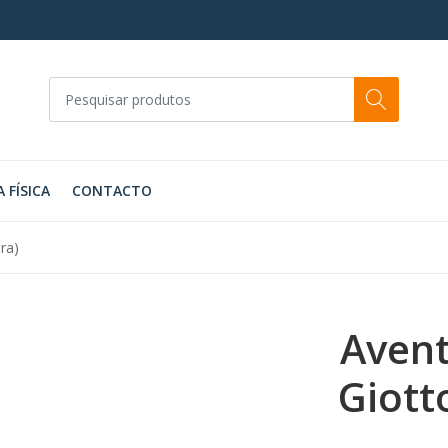
A FÍSICA
CONTACTO
ura)
Avent
Giott