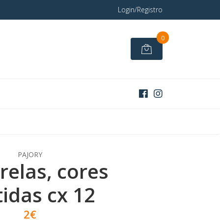
Login/Registro
0
PAJORY
relas, cores
tidas cx 12
2€