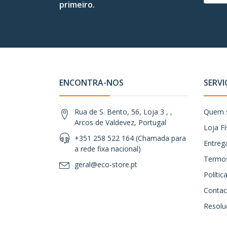
primeiro.
ENCONTRA-NOS
SERVI
Rua de S. Bento, 56, Loja 3 , ,
Quem 
Arcos de Valdevez, Portugal
Loja Fí
+351 258 522 164 (Chamada para
Entreg
a rede fixa nacional)
Termos
geral@eco-store.pt
Políti
Contac
Resoluç