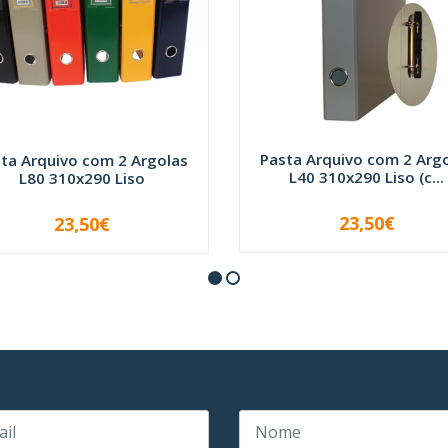
Pasta Arquivo com 2 Arg
ta Arquivo com 2 Argolas
L40 310x290 Liso (c...
L80 310x290 Liso
23,50€
23,50€
VER OPÇÕES
-
+