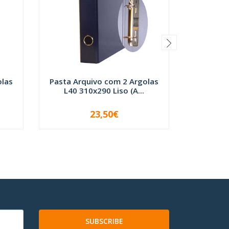
olas
Pasta Arquivo com 2 Argolas
Pasta Ar
L40 310x290 Liso (A...
L40 3
23,50€
-
+
-
SUBSCRIBE