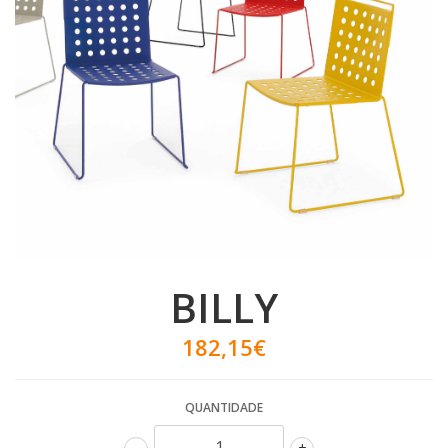
BILLY
182,15€
QUANTIDADE
-
+