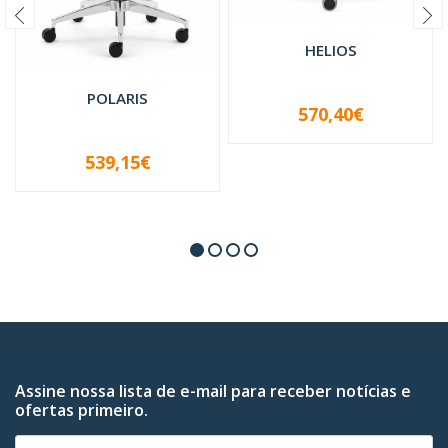
HELIOS
POLARIS
570,40€
-
+
539,15€
-
+
Assine nossa lista de e-mail para receber notícias e
ofertas primeiro.