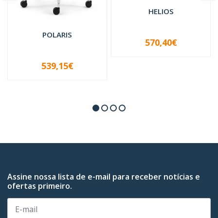
HELIOS
POLARIS
570,40€
-
+
539,15€
-
+
Assine nossa lista de e-mail para receber notícias e
ofertas primeiro.