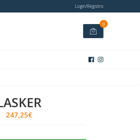
Login/Registro
0
LASKER
247,25€