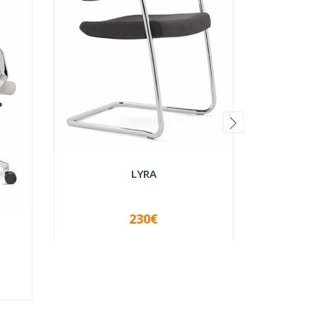
LYRA
230€
-
+