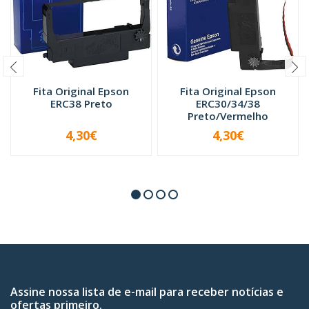
Fita Original Epson
Fita Original Epson
ERC38 Preto
ERC30/34/38
Preto/Vermelho
4,30€
4,30€
-
+
-
+
Assine nossa lista de e-mail para receber notícias e
ofertas primeiro.