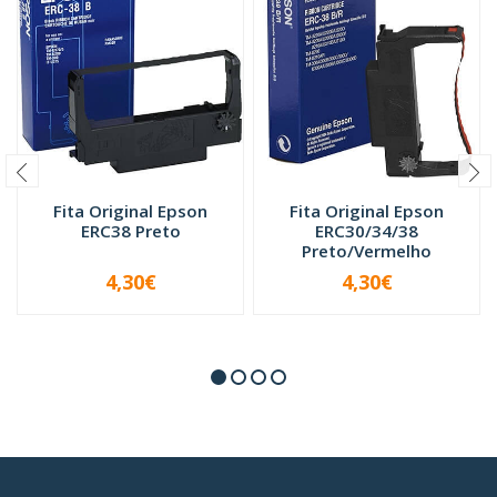
Fita Original Epson
Fita Original Epson
ERC38 Preto
ERC30/34/38
Preto/Vermelho
4,30€
4,30€
-
+
-
+