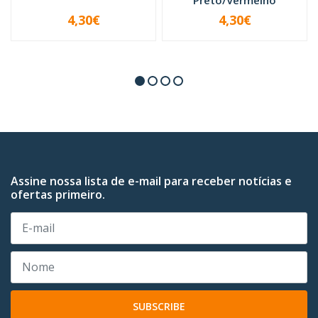
4,30€
4,30€
-
+
-
+
Assine nossa lista de e-mail para receber notícias e
ofertas primeiro.
SUBSCRIBE