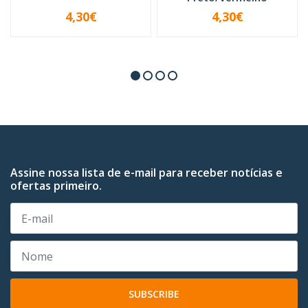
4,30€
4,30€
-
+
-
+
Assine nossa lista de e-mail para receber notícias e
ofertas primeiro.
SUBSCRIBE