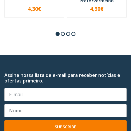
Preto/Vermelho
4,30€
4,30€
-
+
-
+
Assine nossa lista de e-mail para receber notícias e
ofertas primeiro.
SUBSCRIBE