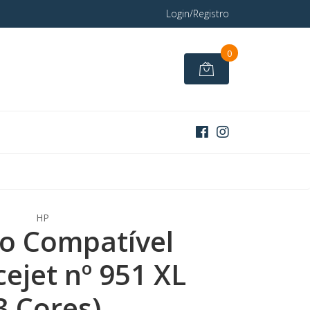
Login/Registro
0
HP
ro Compatível
cejet nº 951 XL
3 Cores)