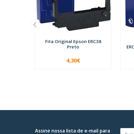
Fita Original Epson ERC38
Preto
ERC
4,30€
-
+
-
Assine nossa lista de e-mail para