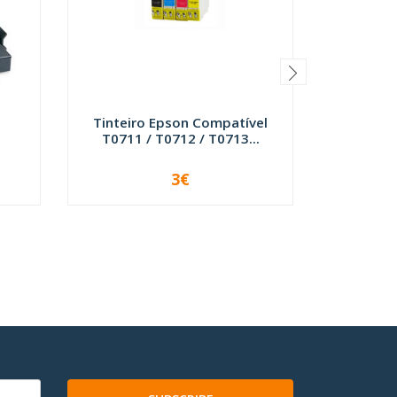
Tinteiro
Tinteiro Epson Compatível
a
T0711 / T0712 / T0713...
3€
VER OPÇÕES