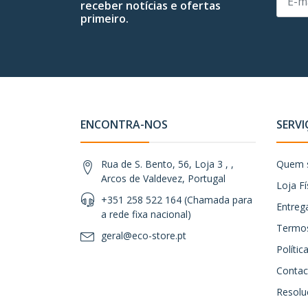
receber notícias e ofertas
primeiro.
ENCONTRA-NOS
SERVI
Rua de S. Bento, 56, Loja 3 , ,
Quem 
Arcos de Valdevez, Portugal
Loja Fí
+351 258 522 164 (Chamada para
Entreg
a rede fixa nacional)
Termos
geral@eco-store.pt
Políti
Contac
Resoluç