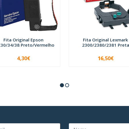
Fita Original Epson
Fita Original Lexmark
30/34/38 Preto/Vermelho
2300/2380/2381 Pret
4,30€
16,50€
+
-
+