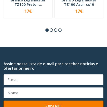
TZ100 Preto- ...
TZ100 Azul- cx10
17€
17€
-
+
-
+
Assine nossa lista de e-mail para receber notícias e
ofertas primeiro.
SUBSCRIBE