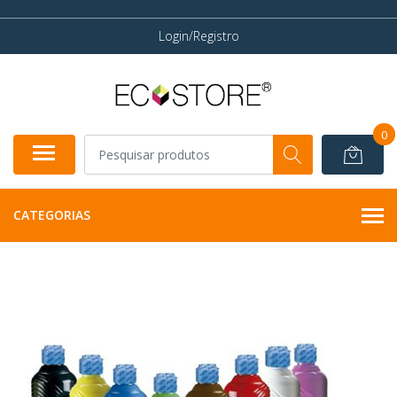
Login/Registro
0
CATEGORIAS