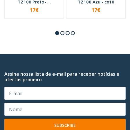
TZ100 Preto- ...
TZ100 Azul- cx10
17€
17€
-
+
-
+
Assine nossa lista de e-mail para receber notícias e
ofertas primeiro.
SUBSCRIBE