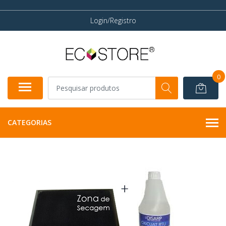
Login/Registro
0
CATEGORIAS
INDISPONÍVEL