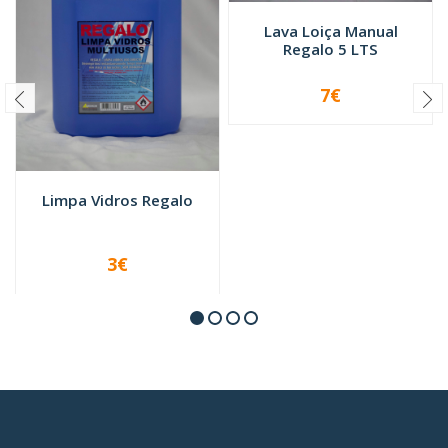
Lava Loiça Manual
Regalo 5 LTS
7€
-
+
Limpa Vidros Regalo
3€
VER OPÇÕES