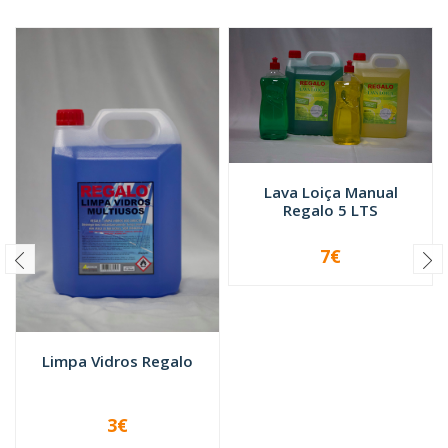
Lava Loiça Manual
Regalo 5 LTS
7€
-
+
Limpa Vidros Regalo
3€
VER OPÇÕES