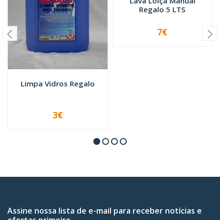
Lava Loiça Manual
Regalo 5 LTS
7€
-
+
Limpa Vidros Regalo
3€
VER OPÇÕES
Assine nossa lista de e-mail para receber notícias e