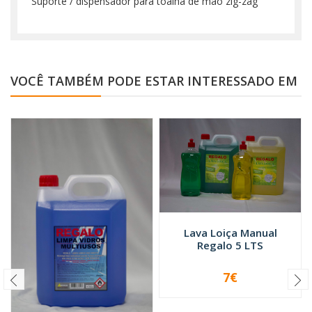
Suporte / dispensador para toalha de mão zig-zag
VOCÊ TAMBÉM PODE ESTAR INTERESSADO EM
Lava Loiça Manual
Regalo 5 LTS
7€
-
+