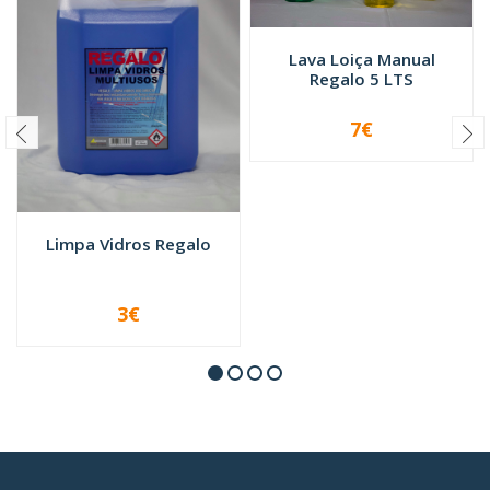
Lava Loiça Manual
Regalo 5 LTS
7€
-
+
Limpa Vidros Regalo
3€
VER OPÇÕES