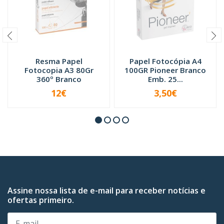
Resma Papel
Papel Fotocópia A4
Fotocopia A3 80Gr
100GR Pioneer Branco
360º Branco
Emb. 25...
12€
3,50€
INDISPONÍVEL
INDISPONÍVEL
Assine nossa lista de e-mail para receber notícias e
ofertas primeiro.