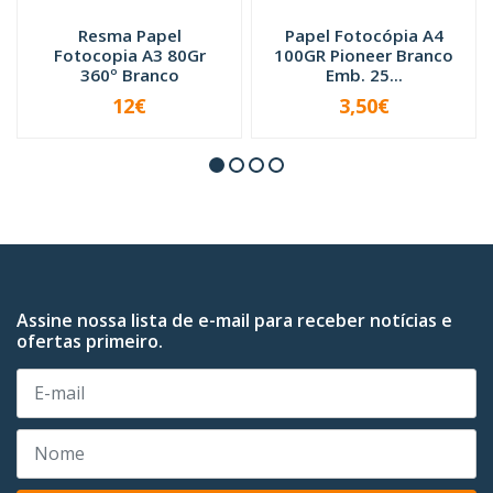
Resma Papel
Papel Fotocópia A4
Fotocopia A3 80Gr
100GR Pioneer Branco
360º Branco
Emb. 25...
12€
3,50€
INDISPONÍVEL
INDISPONÍVEL
Assine nossa lista de e-mail para receber notícias e
ofertas primeiro.