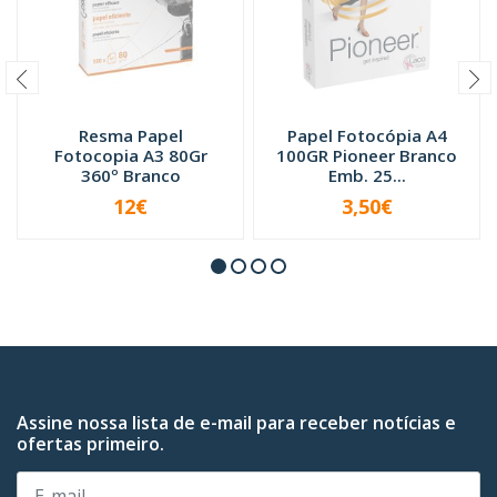
Resma Papel
Papel Fotocópia A4
Fotocopia A3 80Gr
100GR Pioneer Branco
360º Branco
Emb. 25...
12€
3,50€
INDISPONÍVEL
INDISPONÍVEL
Assine nossa lista de e-mail para receber notícias e
ofertas primeiro.