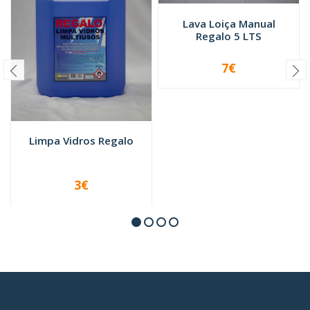
Lava Loiça Manual
Regalo 5 LTS
7€
-
+
Limpa Vidros Regalo
3€
VER OPÇÕES